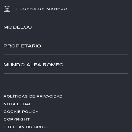
PRUEBA DE MANEJO
MODELOS
TONALE
PROPIETARIO
STELVIO
GIULIA
ASISTENCIA
VIDEO CHECK
MUNDO ALFA ROMEO
MANTENIMIENTO Y SERVICIO
MARCA ALFA ROMEO
ASISTENCIA EN LA CARRETERA
NOTICIAS
SERVICIO
PREMIOS
CLIENTES DE FLOTA
POLÍTICAS DE PRIVACIDAD
ALFA ROMEO MUSEUM
DESINFECTA TU VEHÍCULO
NOTA LEGAL
SERVICIOS ALFA ROMEO
COOKIE POLICY
COPYRIGHT
ACCESORIOS
STELLANTIS GROUP
ACCESORIOS