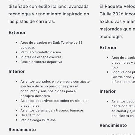
2026
diseñado con estilo italiano, avanzada
El Paquete Velo
tecnología y rendimiento inspirado en
Giulia 2026 inco
Diseñado con una combinación de
las pistas de carreras.
exclusivas y el
rendimiento implacable tanto en
mejorados que el
tracción trasera como tracción en
Exterior
tecnología.
todas las gomas disponibles, estilo
Aros de aleación en Dark Turbine de 18
italiano inspirado y tecnología enfocada
Exterior
pulgadas
Parrilla V Scudetto oscura
en la satisfacción, el Alfa Romeo Giulia
Puntas de escape oscuras
Aros de aleaci
2026 es un sedán de lujo creado para
Fascia delantera deportiva
disponibles y 
rojo
una pasión sin límites.
Interior
Logo Veloce pl
Guardalodos y 
Asientos tapizados en piel negra con ajuste
difusor para un
eléctrico de ocho posiciones para el
CONOCE MÁS
Interior
conductor y seis posiciones para el
pasajero delantero
Asientos deportivos tapizados en piel roja
Asientos depor
disponibles
negra con refu
Asientos delanteros y traseros térmicos
adicional y aju
Guía térmico
posiciones en 
Pad de carga Wireless
Rendimiento
Rendimiento