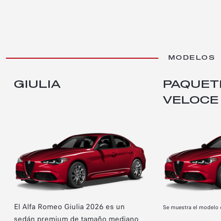
MODELOS
GIULIA
PAQUETE
VELOCE
ALFA ROMEO GIULIA
El Alfa Romeo Giulia 2026 es un
Se muestra el modelo
sedán premium de tamaño mediano